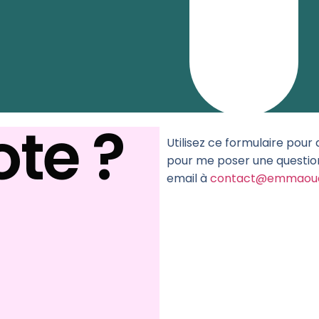
te ?
Utilisez ce formulaire pou
pour me poser une questio
email à
contact@emmaou