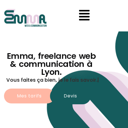
Emma, freelance web
& communication à
Lyon.​
Vous faites ça bien,
je le fais savoir.
Mes tarifs
Devis