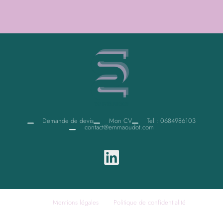
Demande de devis
Mon CV
Tel : 0684986103
contact@emmaoudot.com
Mentions légales
Politique de confidentialité